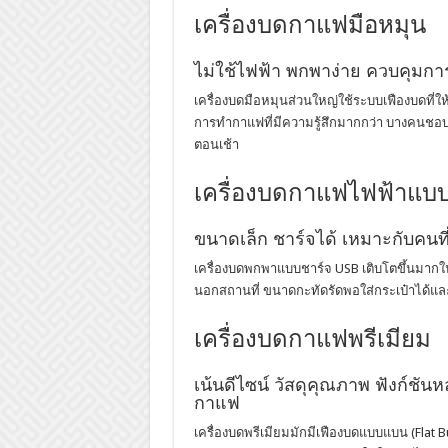
เครื่องบดกาแฟมือหมุน
ไม่ใช้ไฟฟ้า พกพาง่าย ควบคุมการ
เครื่องบดมือหมุนส่วนใหญ่ใช้ระบบเฟืองบดที่
การทำกาแฟที่มีความรู้สึกมากกว่า บางคนชอบ
ตอนเช้า
เครื่องบดกาแฟไฟฟ้าแบ
ขนาดเล็ก ชาร์จได้ เหมาะกับคนที
เครื่องบดพกพาแบบชาร์จ USB เติบโตขึ้นมากใน
นอกสถานที่ ขนาดกะทัดรัดพอใส่กระเป๋าได้และไ
เครื่องบดกาแฟพรีเมียม
เน้นดีไซน์ วัสดุคุณภาพ ฟังก์ชัน
กาแฟ
เครื่องบดพรีเมียมมักมีเฟืองบดแบบแบน (Flat Bu