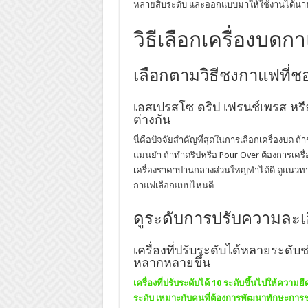
หลายสิบระดับ และออกแบบมาให้ใช้งานได้นา
วิธีเลือกเครื่องบด
เลือกตามวิธีชงกาแฟที่ช
เอสเปรสโซ ดริป เฟรนช์เพรส ห
ต่างกัน
นี่คือปัจจัยสำคัญที่สุดในการเลือกเครื่องบด ถ
แม่นยำ ถ้าทำดริปหรือ Pour Over ต้องการเคร
เครื่องราคาปานกลางส่วนใหญ่ทำได้ดี ดูแนวทาง
กาแฟเลือกแบบไหนดี
ดูระดับการปรับความละเ
เครื่องที่ปรับระดับได้หลายระด
หลากหลายขึ้น
เครื่องที่ปรับระดับได้ 10 ระดับขึ้นไปให้ความ
ระดับ เหมาะกับคนที่ต้องการพัฒนาทักษะกา