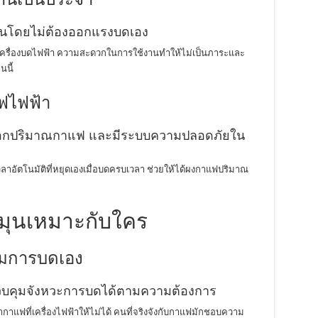
ันโดยไม่ต้องออกแรงบดเอง
กเครื่องบดไฟฟ้า ความสะดวกในการใช้งานทำให้ไม่เป็นภาระและ
นี้
แฟไฟฟ้า
เลือกปริมาณกาแฟ และมีระบบความปลอดภัยใน
บเวลาอัตโนมัติที่หยุดเองเมื่อบดครบเวลา ช่วยให้ได้ผงกาแฟปริมาณ
มุนเหมาะกับใคร
ุมการบดเอง
บคุมจังหวะการบดได้ตามความต้องการ
าแฟที่เครื่องไฟฟ้าให้ไม่ได้ คนที่จริงจังกับกาแฟมักชอบความ