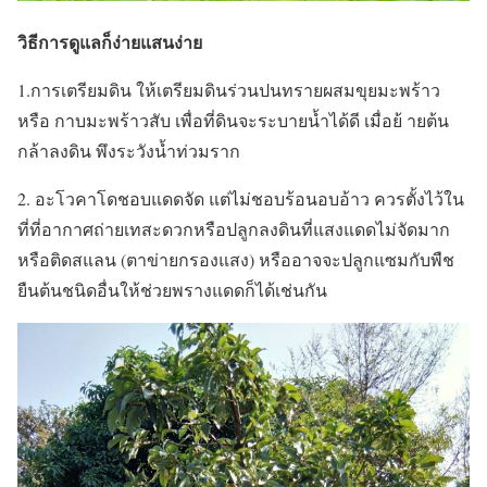
วิธีการดูแลก็ง่ายแสนง่าย
1.การเตรียมดิน ให้เตรียมดินร่วนปนทรายผสมขุยมะพร้าว
หรือ กาบมะพร้าวสับ เพื่อที่ดินจะระบายน้ำได้ดี เมื่อย้ ายต้น
กล้าลงดิน พึงระวังน้ำท่วมราก
2. อะโวคาโดชอบแดดจัด แต่ไม่ชอบร้อนอบอ้าว ควรตั้งไว้ใน
ที่ที่อากาศถ่ายเทสะดวกหรือปลูกลงดินที่แสงแดดไม่จัดมาก
หรือติดสแลน (ตาข่ายกรองแสง) หรืออาจจะปลูกแซมกับพืช
ยืนต้นชนิดอื่นให้ช่วยพรางแดดก็ได้เช่นกัน