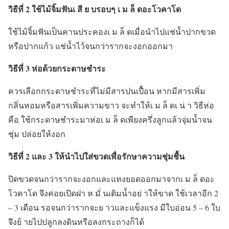
วิธีที่ 2 ใช้ไม้จิ้มฟันเ สี ย บรอบๆ เ ม ล็ ดอะโวคาโด
ใช้ไม้จิ้มฟันเป็นคานประคองเ ม ล็ ดเมื่อนำไปแช่น้ำปากขวด
หรือปากแก้ว แช่น้ำไว้จนกว่ารากจะงอกออกมา
วิธีที่ 3 ห่อด้วยกระดาษชำระ
ควรเลือกกระดาษชำระที่ไม่มีสารปนเปื้อน หากมีสารเพิ่ม
กลิ่นหอมหรือสารเพิ่มความขาว จะทำให้เ ม ล็ ดเ น่ า วิธีห่อ
คือ ใช้กระดาษชำระมาห่อเ ม ล็ ดเพียงครึ่งลูกแล้วจุ่มน้ำจน
ชุ่ม ปล่อยให้งอก
วิธีที่ 2 และ 3 ให้นำไปใส่ขวดเพื่อรักษาความชุ่มชื้น
ปิดขวดจนกว่ารากจะงอกและแทงยอดออกมาจากเ ม ล็ ดอะ
โวคาโด จึงค่อยเปิดฝา ห มั่ นเติมน้ำอย่ าให้ขาด ใช้เวลาอีก 2
– 3 เดือน รอจนกว่ารากจะย าวและแข็งแรง มีใบอ่อน 5 – 6 ใบ
จึงย้ ายไปปลูกลงดินหรือลงกระถางก็ได้