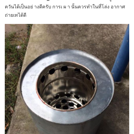
ควันได้เป็นอย่ างดีครับ การเ ผ า นั้นควรทำในที่โล่ง อากาศ
ถ่ายเทได้ดี