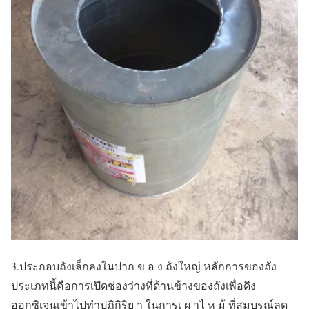
3.ประกอบถังเล็กลงในปาก ข อ ง ถังใหญ่ หลักการของถัง
ประเภทนี้คือการเปิดช่องว่างที่ด้านข้างของถังเพื่อดึง
ออกซิเจนเข้าไปทำปฏิกิริย า ในการเ ผ าไ ห ม้ ที่สมบูรณ์ลด