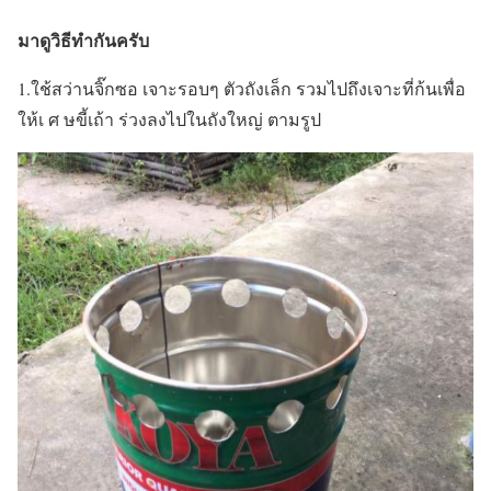
มาดูวิธีทำกันครับ
1.ใช้สว่านจิ๊กซอ เจาะรอบๆ ตัวถังเล็ก รวมไปถึงเจาะที่ก้นเพื่อ
ให้เ ศ ษขี้เถ้า ร่วงลงไปในถังใหญ่ ตามรูป