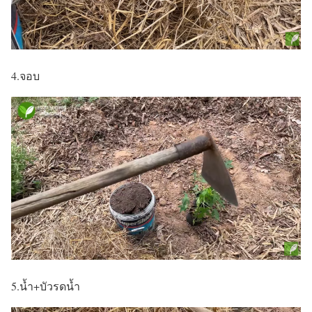
4.จอบ
5.น้ำ+บัวรดน้ำ