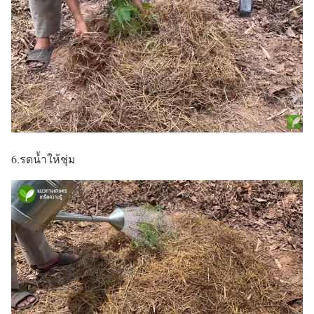
6.รดน้ำให้ชุ่ม