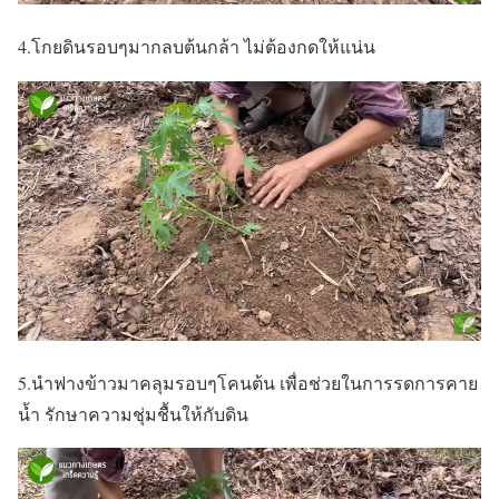
4.โกยดินรอบๆมากลบต้นกล้า ไม่ต้องกดให้แน่น
5.นำฟางข้าวมาคลุมรอบๆโคนต้น เพื่อช่วยในการรดการคาย
น้ำ รักษาความชุ่มชื้นให้กับดิน