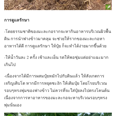
การดูแลรักษา
-โดยธรรมชาติของมะละกอรากจะหากินอาหารบริเวณผิวพื้น
ดิน การนำฟางข้าวมาคลุม จะช่วยให้รากของมะละกอหา
อาหารได้ดี การดูแลรักษา ให้ปุ๋ย ก็จะทำได้ง่ายมากขึ้นด้วย
-ให้น้ำวันละ 2 ครั้ง เช้าและเย็น รดให้พอชุ่มแต่อย่าแฉะมาก
เกินไป
-เนื่องจากได้มีการผสมปุ๋ยหมักไปกับดินแล้ว ให้สังเกตการ
เจริญเติบโต หากมีการหยุดชะงัก ให้เติมปุ๋ย โดยโรยบริเวณ
รอบๆทรงพุ่มของฟางข้าว ไม่ควรที่จะใส่ปุ๋ยลงไปตรงโคนต้น
เนื่องจากการหาอาหารของมะละกอจะหาบริเวณรอบๆทรง
พุ่มนั่นเอง