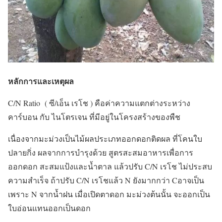
หลักการและเหตุผล
C/N Ratio ( ซี/เอ็น เรโช ) คือค่าความแตกต่างระหว่าง
คาร์บอน กับ ไนโตรเจน ที่มีอยู่ในโครงสร้างของพืช
เนื่องจากมะม่วงเป็นไม้ผลประเภทออกดอกติดผล ที่โคนใบ
ปลายกิ่ง ผลจากการบำรุงด้วย สูตรสะสมอาหารเพื่อการ
ออกดอก สะสมแป้งและน้ำตาล แล้วปรับ C/N เรโช ไม่ประสบ
ความสำเร็จ ถ้าปรับ C/N เรโชแล้ว N ยังมากกว่า Cอาจเป็น
เพราะ N จากน้ำฝน เมื่อเปิดตาดอก มะม่วงต้นนั้น จะออกเป็น
ใบอ่อนแทนออกเป็นดอก