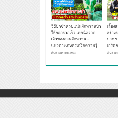
วิธีปักชำควบแน่นผักหวานป่า
เลี้ย
ให้ออกรากเร็ว เทคนิคจาก
สร้างร
เจ้าของสวนผักหวาน –
บาท/เ
แนวทางเกษตรเกร็ดความรู้
เกร็ดค
23 มกราคม 2023
23 มก