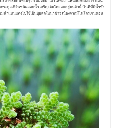
แดง สำหรับคนที่ไม่รู้จัก ผมจะมาเล่าให้ฟังว่าแหนแดงคืออะไร แหน
ตระกูลเฟิร์นชนิดลอยน้ำ เจริญเติบโตลอยอยู่บนผิวน้ำในที่ที่มีน้ำขัง
ยมนำแหนแดงไปใช้เป็นปุ๋ยสดในนาข้าว เนื่องจากมีไนโตรเจนค่อน