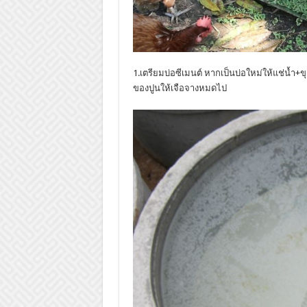
1.เตรียมบ่อซีเมนต์ หากเป็นบ่อใหม่ให้แช่น้ำ+ข
ของปูนให้เจือจางหมดไป