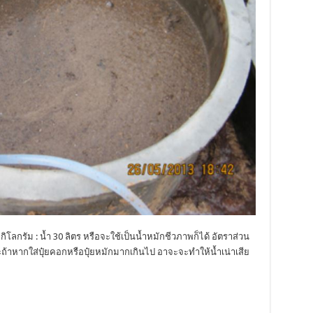
 กิโลกรัม : น้ำ 30 ลิตร หรือจะใช้เป็นน้ำหมักชีวภาพก็ได้ อัตราส่วน
าะถ้าหากใส่ปุ๋ยคอกหรือปุ๋ยหมักมากเกินไป อาจะจะทำให้น้ำเน่าเสีย