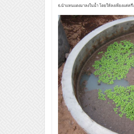
6.นำแหนแดงมาลงในน้ำ โดยให้ลงเพียงแค่ครึ่