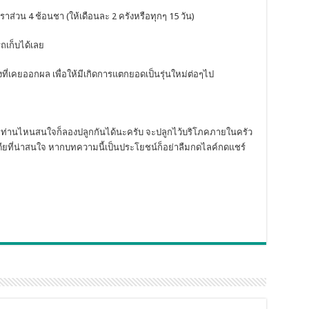
ัตราส่วน 4 ช้อนชา (ให้เดือนละ 2 ครังหรือทุกๆ 15 วัน)
ถเก็บได้เลย
รงที่เคยออกผล เพื่อให้มีเกิดการแตกยอดเป็นรุ่นใหม่ต่อๆไป
ากท่านไหนสนใจก็ลองปลูกกันได้นะครับ จะปลูกไว้บริโภคภายในครัว
อเดียที่น่าสนใจ หากบทความนี้เป็นประโยชน์ก็อย่าลืมกดไลค์กดแชร์