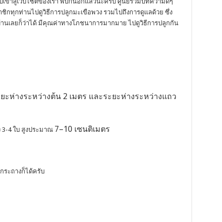
รับเข้าสู่เว็บไซต์ของเรา พบกันอีกแล้วนะครับ ศูนย์รวมบทความดีๆ
มาชิกทุกท่านไปดูวิธีการปลูกมะเขือพวง รวมไปถึงการดูแลด้วย ซึ่ง
บ้านเลยก็ว่าได้ มีคุณค่าทางโภชนาการมากมาย ไปดูวิธีการปลูกกัน
ยะห่างระหว่างต้น 2 เมตร และระยะห่างระหว่างแถว
7–10 เซนติเมตร
ิง 3-4 ใบ สูงประมาณ
กระถางก็ได้ครับ