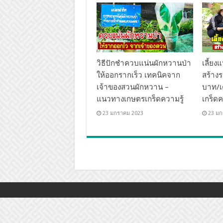
วิธีปักชำควบแน่นผักหวานป่า
เลี้ย
ให้ออกรากเร็ว เทคนิคจาก
สร้างร
เจ้าของสวนผักหวาน –
บาท/เ
แนวทางเกษตรเกร็ดความรู้
เกร็ดค
23 มกราคม 2023
23 มก