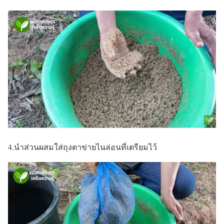
4.นำส่วนผสมใส่ถุงตาข่ายไนล่อนที่เตรียมไว้