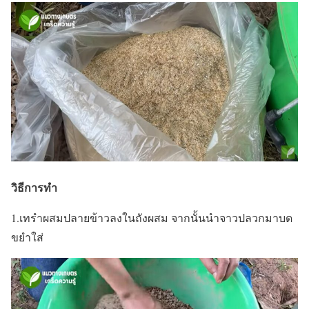
วิธีการทำ
1.เทรำผสมปลายข้าวลงในถังผสม จากนั้น
นำจาวปลวกมาบด
ขยำใส่