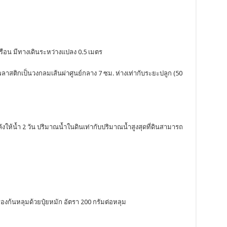
รือน มีทางเดินระหว่างแปลง 0.5 เมตร
สติกเป็นวงกลมเส้นผ่าศูนย์กลาง 7 ซม. ห่างเท่ากับระยะปลูก (50
ลังให้น้ำ 2 วัน ปริมาณน้ำในดินเท่ากับปริมาณน้ำสูงสุดที่ดินสามารถ
งก้นหลุมด้วยปุ๋ยหมัก อัตรา 200 กรัมต่อหลุม