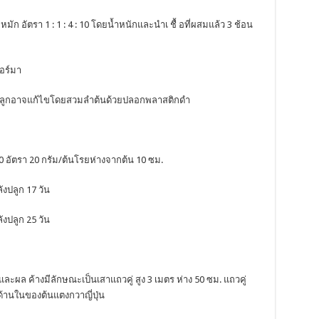
หมัก อัตรา 1 : 1 : 4 : 10 โดยน้ำหนักและนำเ ชื้ อที่ผสมแล้ว 3 ช้อน
คอร์มา
ลงปลูกอาจแก้ไขโดยสวมลำต้นด้วยปลอกพลาสติกดำ
-0-0 อัตรา 20 กรัม/ต้นโรยห่างจากต้น 10 ซม.
ลังปลูก 17 วัน
ลังปลูก 25 วัน
้นและผล ค้างมีลักษณะเป็นเสาแถวคู่ สูง 3 เมตร ห่าง 50 ซม. แถวคู่
านในของต้นแตงกวาญี่ปุ่น