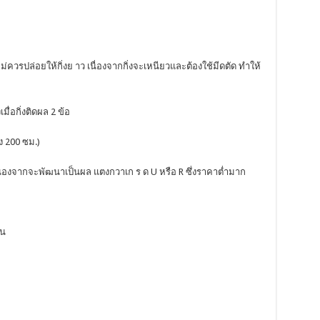
ฏ ไม่ควรปล่อยให้กิ่งย าว เนื่องจากกิ่งจะเหนียวและต้องใช้มีดตัด ทำให้
มื่อกิ่งติดผล 2 ข้อ
ง 200 ซม.)
เนื่องจากจะพัฒนาเป็นผล แตงกวาเก ร ด U หรือ R ซึ่งราคาต่ำมาก
ัน