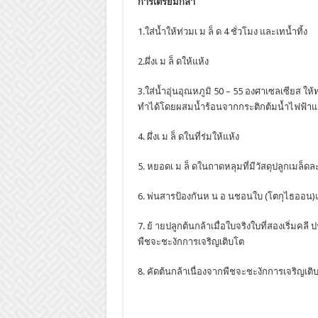
การเตรียมกล้า
1.ใส่น้ำให้ท่วมเ ม ล็ ด 4 ชั่วโมง และเทน้ำทิ้ง
2.ผึ่งเ ม ล็ ดให้แห้ง
3.ใส่น้ำอุ่นอุณหภูมิ 50 – 55 องศาเซลเซียส ให้
ทำได้โดยผสมน้ำร้อนจากกระติกต้มน้ำไฟฟ้าแล
4. ผึ่งเ ม ล็ ดในที่ร่มให้แห้ง
5. หยอดเ ม ล็ ดในถาดหลุมที่มีวัสดุปลูกเมล็ด
6. พ่นสารป้องกันห น อ นชอนใบ (โตกุไธออน)และเ
7. ย้ ายปลูกต้นกล้าเมื่อใบจริงใบที่สองเริ่มคล
พืชจะชะงักการเจริญเติบโต
8. คัดต้นกล้าเนื่องจากพืชจะชะงักการเจริญเติ