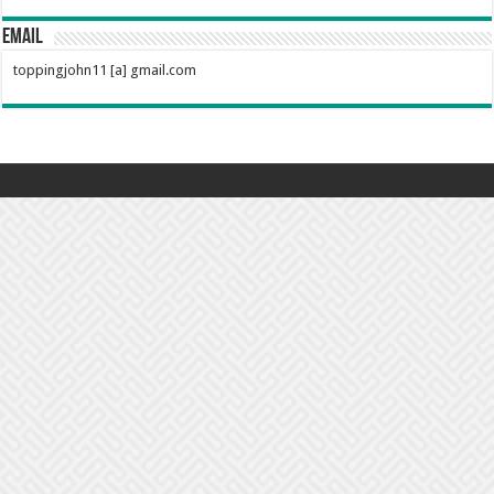
ไหน
ดี
Email
กิน
toppingjohn11 [a] gmail.com
คู่
ข้าวต้ม
ก็ได้
ทำ
อาหาร
ก็
เด็ด