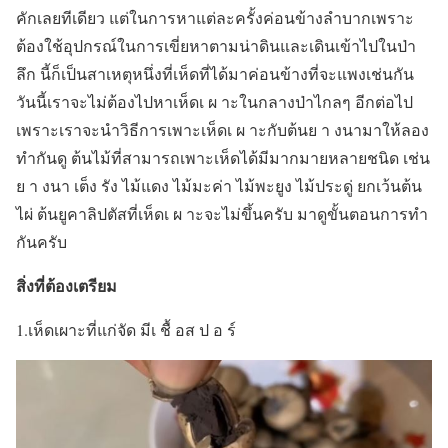
คักเลยทีเดียว แต่ในการหาแต่ละครั้งค่อนข้างลำบากเพราะ
ต้องใช้อุปกรณ์ในการเขี่ยหาตามน่าดินและเดินเข้าไปในป่า
ลึก นี้ก็เป็นสาเหตุหนึ่งที่เห็ดที่ได้มาค่อนข้างที่จะแพงเช่นกัน
วันนี้เราจะไม่ต้องไปหาเห็ดเ ผ าะในกลางป่าไกลๆ อีกต่อไป
เพราะเราจะนำวิธีการเพาะเห็ดเ ผ าะกับต้นย า งนามาให้ลอง
ทำกันดู ต้นไม้ที่สามารถเพาะเห็ดได้มีมากมายหลายชนิด เช่น
ย า งนา เต็ง รัง ไม้แดง ไม้มะค่า ไม้พะยูง ไม้ประดู่ ยกเว้นต้น
ไผ่ ต้นยูคาลิปตัสที่เห็ดเ ผ าะจะไม่ขึ้นครับ มาดูขั้นตอนการทำ
กันครับ
สิ่งที่ต้องเตรียม
1.เห็ดเผาะที่แก่จัด มีเ ชื้ อส ป อ ร์