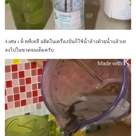
4.เศษ เ ห็ ดที่เหลื อติดในเครื่องปั่นก็ใช้น้ำล้างด้วยน้ำแล้วเท
ลงไปในขวดจนเต็มครับ