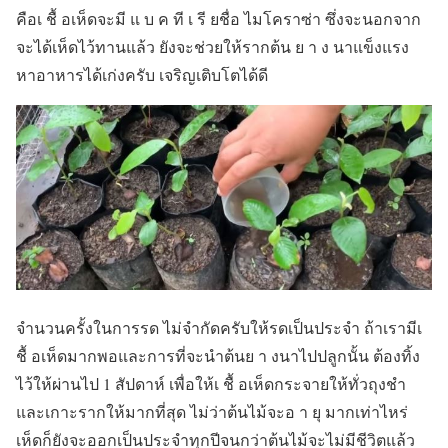
คือเ ชื้ อเห็ดจะมี แ บ ค ที เ รี ยชื่อ ไมโคราซ่า ซึ่งจะนอกจาก
จะได้เห็ดไว้ทานแล้ว ยังจะช่วยให้รากต้น ย า ง นาแข็งแรง
หาอาหารได้เก่งครับ เจริญเติบโตได้ดี
จำนวนครั้งในการรด ไม่จำกัดครับให้รดเป็นประจำ ถ้าเรามีเ
ชื้ อเห็ดมากพอและการที่จะนำต้นย า งนาไปปลูกนั้น ต้องทิ้ง
ไว้ให้ผ่านไป 1 สัปดาห์ เพื่อให้เ ชื้ อเห็ดกระจายให้ทั่วถุงชำ
และเกาะรากให้มากที่สุด ไม่ว่าต้นไม้จะอ า ยุ มากเท่าไหร่
เห็ดก็ยังจะออกเป็นประจำทุกปีจนกว่าต้นไม้จะไม่มีชีวิตแล้ว