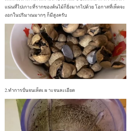
แน่นที่ไปเกาะที่รากของต้นไม้ก็ยิ่งมากไปด้วย โอกาสที่เห็ดจะ
งอกในปริมาณมากๆ ก็มีสูงครับ
2.ทำการปั่นจนเห็ดเ ผ าะจนละเอียด