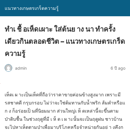
แนวทางเกษตรเกร็ดความรู้
ทำเ ชื้ อเห็ดเผาะ ใส่ต้นย าง นา ทำครั้ง
เดียวกินตลอดชีวิต – แนวทางเกษตรเกร็ด
ความรู้
admin
6 ปี ago
เห็ดเ ผ าะเป็นเห็ดที่ถือว่าราคาขายค่อนข้างสูงมาก เพราะมี
รสชาตดี กรุบกรอบ ไม่ว่าจะใช่ต้มทานกับน้ำพริก ส้มตำหรือแ
ก ง ก็อร่อยเป็ นที่นิยมมาก ส่วนใหญ่เ ห็ ดเหล่านี้จะขึ้นตาม
ป่าดิบชื้น ในช่วงฤดูที่มี เ ห็ ด เ ผ าะนั้นจะเป็นฤดูฝน ชาวบ้าน
จะไปหาเห็ดตามป่าเพื่อมาบริโภคหรือจำหน่ายกันอย่ า งคึงก