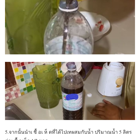
5.จากนั้นนำเ ชื้ อเ ห็ ดที่ได้ไปเทผสมกับน้ำ ปริมาณน้ำ 5 ลิตร