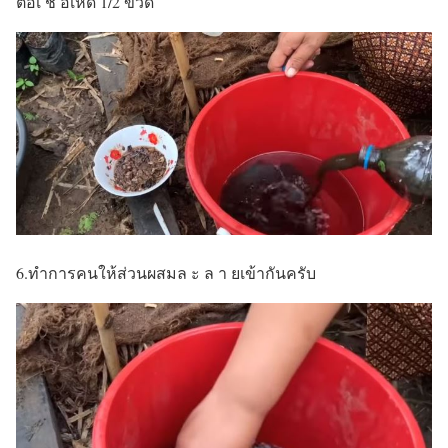
ต่อเ ชื้ อเห็ด 1/2 ขวด
6.ทำการคนให้ส่วนผสมล ะ ล า ยเข้ากันครับ