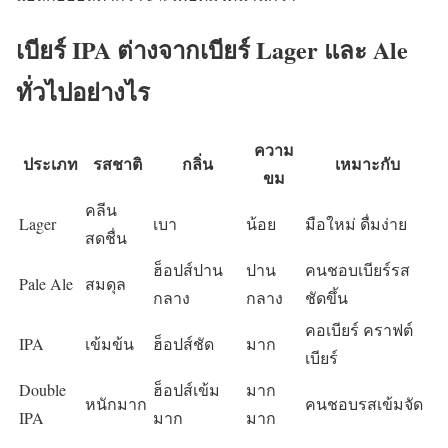
เบียร์ IPA ต่างจากเบียร์ Lager และ Ale
ทั่วไปอย่างไร
ความ
ประเภท
รสชาติ
กลิ่น
เหมาะกับ
ขม
คลีน
Lager
เบา
น้อย
มือใหม่ ดื่มง่าย
สดชื่น
ฮ็อปส์ปาน
ปาน
คนชอบเบียร์รส
Pale Ale
สมดุล
กลาง
กลาง
ชัดขึ้น
คอเบียร์ คราฟต์
IPA
เข้มข้น
ฮ็อปส์ชัด
มาก
เบียร์
Double
ฮ็อปส์เข้ม
มาก
หนักมาก
คนชอบรสเข้มจัด
IPA
มาก
มาก